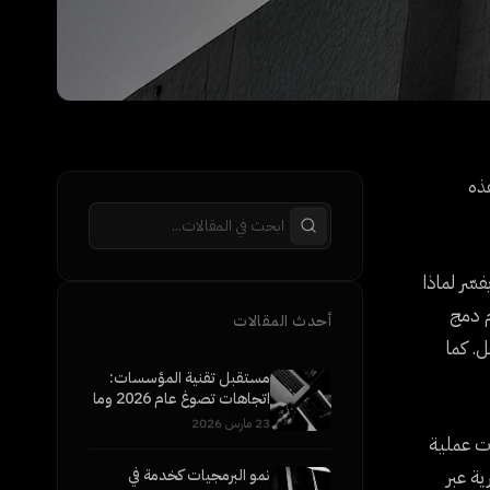
هذه
سّر لماذا
م دمج
أحدث المقالات
ل. كما
مستقبل تقنية المؤسسات:
اتجاهات تصوغ عام 2026 وما
بعده
23 مارس 2026
ت عملية
ية عبر
نمو البرمجيات كخدمة في