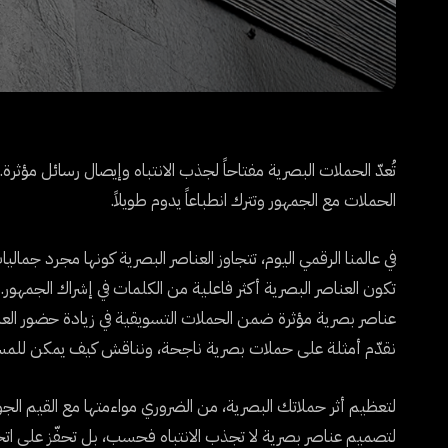
تُعدّ الحملات البصرية مفتاحاً لجذب الانتباه وإيصال رسائل مؤثرة
الحملات مع الجمهور وتترك انطباعاً يدوم طويلاً.
في عالمنا الرقمي اليوم، تتجاوز العناصر البصرية كونها مجرد جمال
تكون العناصر البصرية أكثر فاعلية من الكلمات في إشراك الجمهور. ف
عناصر بصرية مؤثرة ضمن الحملات التسويقية في زيادة حضور العلام
نقدّم أمثلة على حملات بصرية ناجحة، ونناقش كيف يمكن للم
لتعظيم أثر حملاتك البصرية، من الضروري مواءمتها مع القيم 
لتصميم عناصر بصرية لا تجذب الانتباه فحسب، بل تحفّز على اتخاذ 