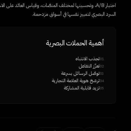
اختبار A/B، وتحسينها لمختلف المنصّات، وقياس العائد 
السرد البصري لتمييز نفسها في أسواق مزدحمة.
أهمية الحملات البصرية
تجذب الانتباه
01
تعزّز التفاعل
02
توصّل الرسائل بسرعة
03
ترسّخ هوية العلامة التجارية
04
تزيد قابلية المشاركة
05