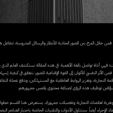
. فمن خلال المزج بين الصور الجاذبة للأنظار والرسائل المدروسة، تتفاعل 
يات؛ فهي أداة تواصل بالغة الأهمية. في هذه المقالة نستكشف العلم الذي يف
من الأثر النفسي للألوان إلى القوة الإقناعية للصور، نتعمّق في كيفية إسها
ة التجارية، وتعزيز الروابط العاطفية مع المستهلكين، ودفع عجلة التفاع
سوّقين توظيف هذه الرؤى لصياغة محتوى يلامس جمهورهم.
الجوهرية لعلامتك التجارية وتفضيلات جمهورك. يستعرض هذا القسم خطوا
الإجراء أيضاً. سنتناول الأدوات والتقنيات الخاصة باختبار العناصر البصر