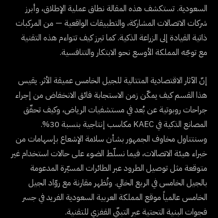
السعودية. تستكشف هذه المقالة نطاق عملية الإطلاق، وأبرز
شركات الاتصالات المشاركة، والتطبيقات الواقعية — من المركبات
ذاتية القيادة إلى الزراعة الذكية. كما تبرز كيف تتواءم هذه التقنية
مع توجّه المملكة الأوسع نحو الابتكار والتنافسية.
إنّ الآثار الاقتصادية المتتالية للجيل الخامس عميقة الأثر. يقيس
هذا القسم كيف يمكّن زمن الاستجابة فائق الانخفاض من إجراء
جراحات روبوتية عن بُعد في مستشفيات الرياض، وكيف تحقّق
المصانع الذكية في KAEC مكاسب إنتاجية بنسبة 30%.
وسنتناول مخاوف الجمهور بشأن سلامة الإشعاع بإسهامات من
خبراء هيئة الاتصالات، فيما نسلّط الضوء على حالات استخدام غير
متوقعة مثل توصيل الطرود عبر الطائرات المسيّرة المدعومة
بالجيل الخامس في الربع الخالي. وتُظهر مقارنة مع روّاد الجيل
الخامس عالمياً موقع المملكة العربية السعودية الفريد في جسر
فجوات البنية التحتية عبر التبنّي القفزي للتقنية.