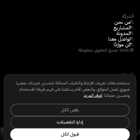
الشركة
من نحن
المشاريع
المدونة
تواصل معنا
كن مورّدًا
©
2026
جميع الحقوق محفوظة
تابعنا
LINKEDIN
نستخدم ملفات تعريف الارتباط والتقنيات المماثلة لتحسين تجربتك. بعضها
INSTAGRAM
ضروري لعمل الموقع، والبعض الآخر يساعدنا على فهم طريقة الاستخدام
FACEBOOK
وتحسين خدماتنا.
اعرف المزيد
سياسة الخصوصية
|
سياسة ملفات تعريف الارتباط
|
شروط الاستخدام
|
حقوق الخصوصية
رفض الكل
إدارة التفضيلات
قبول الكل