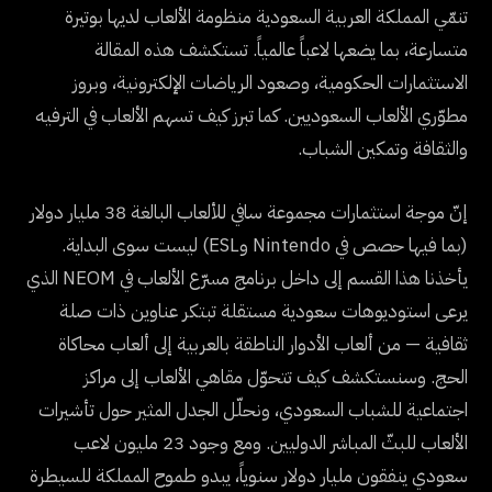
تنمّي المملكة العربية السعودية منظومة الألعاب لديها بوتيرة
متسارعة، بما يضعها لاعباً عالمياً. تستكشف هذه المقالة
الاستثمارات الحكومية، وصعود الرياضات الإلكترونية، وبروز
مطوّري الألعاب السعوديين. كما تبرز كيف تسهم الألعاب في الترفيه
والثقافة وتمكين الشباب.
إنّ موجة استثمارات مجموعة سافي للألعاب البالغة 38 مليار دولار
(بما فيها حصص في Nintendo وESL) ليست سوى البداية.
يأخذنا هذا القسم إلى داخل برنامج مسرّع الألعاب في NEOM الذي
يرعى استوديوهات سعودية مستقلة تبتكر عناوين ذات صلة
ثقافية — من ألعاب الأدوار الناطقة بالعربية إلى ألعاب محاكاة
الحج. وسنستكشف كيف تتحوّل مقاهي الألعاب إلى مراكز
اجتماعية للشباب السعودي، ونحلّل الجدل المثير حول تأشيرات
الألعاب للبثّ المباشر الدوليين. ومع وجود 23 مليون لاعب
سعودي ينفقون مليار دولار سنوياً، يبدو طموح المملكة للسيطرة