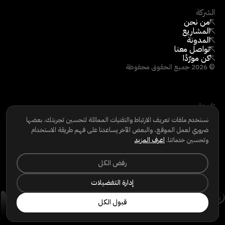
الشركة
من نحن
المشاريع
المدونة
تواصل معنا
كن مورّدًا
©
2026
جميع الحقوق محفوظة
تابعنا
LINKEDIN
نستخدم ملفات تعريف الارتباط والتقنيات المماثلة لتحسين تجربتك. بعضها
INSTAGRAM
ضروري لعمل الموقع، والبعض الآخر يساعدنا على فهم طريقة الاستخدام
FACEBOOK
وتحسين خدماتنا.
اعرف المزيد
سياسة الخصوصية
|
سياسة ملفات تعريف الارتباط
|
شروط الاستخدام
|
حقوق الخصوصية
رفض الكل
إدارة التفضيلات
قبول الكل