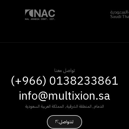
تواصل معنا
(+966) 0138233861
info@multixion.sa
الدمام
,
المنطقة الشرقية
,
المملكة العربية السعودية
لنتواصل