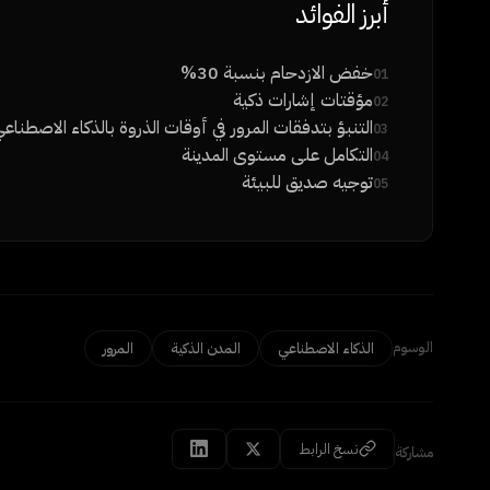
أبرز الفوائد
خفض الازدحام بنسبة 30%
01
مؤقتات إشارات ذكية
02
التنبؤ بتدفقات المرور في أوقات الذروة بالذكاء الاصطناع
03
التكامل على مستوى المدينة
04
توجيه صديق للبيئة
05
الوسوم
الذكاء الاصطناعي
المدن الذكية
المرور
نسخ الرابط
مشاركة