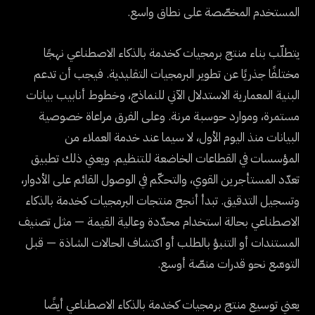
المستخدم المخصّصة على نطاق واسع.
يتطلّب بناء منتج برمجيات كخدمة بالذكاء الاصطناعي نهجًا
مختلفًا جذريًا عن تطوير البرمجيات التقليدية. فيجب أن تدعم
البنية المعمارية الاستدلال الآني للنماذج، وخطوط أنابيب بيانات
مستمرة، وموارد حوسبة مرنة. وعلى الفرق مراعاة خصوصية
البيانات منذ اليوم الأول، لا سيما عند خدمة العملاء من
المؤسسات في القطاعات الخاضعة للتنظيم. ويعني ذلك تطبيق
تعدّد المستأجرين القوي، والتحكّم في الوصول القائم على الأدوار،
وتسجيل التدقيق. تبدأ أنجح منتجات البرمجيات كخدمة بالذكاء
الاصطناعي بحالة استخدام محدّدة وعالية القيمة — مثل تصنيف
المستندات أو التنبؤ بالطلب أو اكتشاف الحالات الشاذة — قبل
التوسّع نحو قدرات منصّة أوسع.
يعني توسيع منتج برمجيات كخدمة بالذكاء الاصطناعي أيضًا