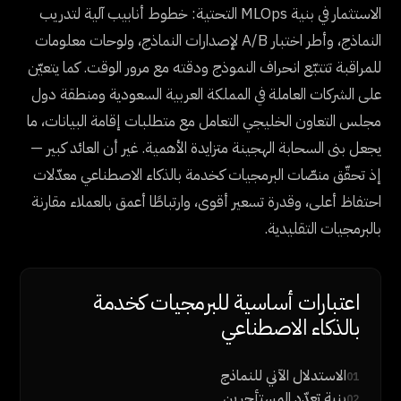
الاستثمار في بنية MLOps التحتية: خطوط أنابيب آلية لتدريب
النماذج، وأطر اختبار A/B لإصدارات النماذج، ولوحات معلومات
للمراقبة تتتبّع انحراف النموذج ودقته مع مرور الوقت. كما يتعيّن
على الشركات العاملة في المملكة العربية السعودية ومنطقة دول
مجلس التعاون الخليجي التعامل مع متطلبات إقامة البيانات، ما
يجعل بنى السحابة الهجينة متزايدة الأهمية. غير أن العائد كبير —
إذ تحقّق منصّات البرمجيات كخدمة بالذكاء الاصطناعي معدّلات
احتفاظ أعلى، وقدرة تسعير أقوى، وارتباطًا أعمق بالعملاء مقارنة
بالبرمجيات التقليدية.
اعتبارات أساسية للبرمجيات كخدمة
بالذكاء الاصطناعي
الاستدلال الآني للنماذج
01
بنية تعدّد المستأجرين
02