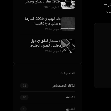
2026: مقاد بالمنتج وجاهز
بر —
للمؤسسات
16 مارس 2026
دة.
أداء الويب في 2026: السرعة
بوصفها ميزة تنافسية
9 مارس 2026
الاستثمار التقني في دول
مجلس التعاون الخليجي
2026: إلى أين تتجه الأموال
2 مارس 2026
الذكية
التصنيفات
الذكاء الاصطناعي
21
التقنية
10
التطوير
8