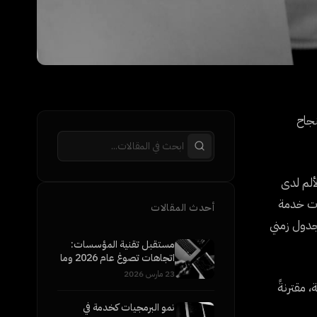
نجاح
لألم لدى
بات خدمة
أحدث المقالات
وجدول زمني
مستقبل تقنية المؤسسات:
اتجاهات تصوغ عام 2026 وما
بعده
23 مارس 2026
نة، مقترنةً
نمو البرمجيات كخدمة في