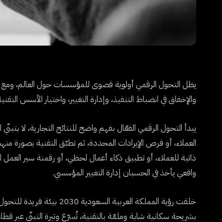
يظل التحول الرقمي أولوية قصوى للمؤسسات حول العالم، ومع ذلك 
والإخفاق في انضباط التنفيذ، وإدارة التغيير، واختيار الأسس التقن
يبدأ التحول الرقمي الفعّال بفهم واضح للنتائج التجارية، لا بتبنّي ا
العملاء، أو فرص الإيرادات المحددة، ثم تطبّق التقنية بصورة من
ذاتية للعملاء، أو تطبيق ذكاء أعمال لحظي، أو رقمنة سير العمل 
واقعي يأخذ في الحسبان إدارة التغيير المؤسسي.
خلقت رؤية المملكة العربية 
بشريحة سكانية شابة وملمّة بالتقنية، تُسرّع وتيرة التبنّي عبر ق