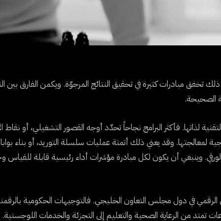
تخفق مبادرات كثيرة في تحقيق النتائج المرجوّة. ويكمن الفارق بين ال
ية الصحيحة.
لتقنية لذاتها. فأكثر البرامج نجاحاً تحدّد أوجه القصور التشغيلي، أو نقاط ا
هجية لمعالجتها. وقد يعني ذلك أتمتة عمليات سلسلة التوريد، أو بناء بوا
الورقي. وينبغي أن يكون لكل مبادرة مؤشرات أداء رئيسية قابلة للقياس 
السعودية 2030 بيئة فريدة للتحول الرقمي في دول مجلس التعاون الخليجي. فالتوجيهات الحكومية بالرقم
طاعات تمتد من الرعاية الصحية والتعليم إلى التجزئة والخدمات اللوجستية.