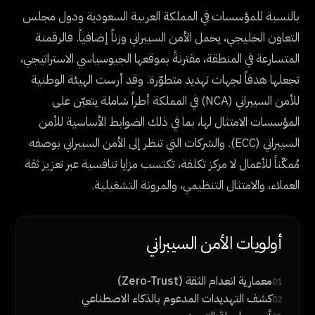
بالنسبة للمؤسسات في المملكة العربية السعودية ودول مجلس
التعاون الخليجي، يحمل الأمن السيبراني وزناً إضافياً. فالرقمنة
المتسارعة في المنطقة، مقترنةً بموقعها الجيوسياسي الاستراتيجي،
تجعلها هدفاً لجهات تهديد متطوّرة. وقد أرست الهيئة الوطنية
للأمن السيبراني (NCA) في المملكة أطراً شاملة يتعيّن على
المؤسسات الامتثال لها، بما في ذلك الضوابط الأساسية للأمن
السيبراني (ECC). والشركات التي تنظر إلى الأمن السيبراني بوصفه
مُمكّناً للأعمال لا مركز تكلفة، تكتسب مزايا تنافسية عبر تعزيز ثقة
العملاء، والامتثال التنظيمي، والمرونة التشغيلية.
أولويات الأمن السيبراني
معمارية انعدام الثقة (Zero-Trust)
01
كشف التهديدات المدعوم بالذكاء الاصطناعي
02