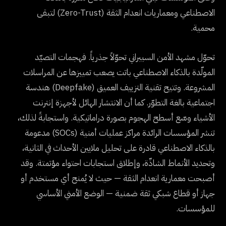
الاصطناعي ومعماريات انعدام الثقة (Zero-Trust) لتبقى
محمية.
تحوّل مشهد الأمن السيبراني تحوّلاً جذرياً. فهجمات التصيّد
المولّدة بالذكاء الاصطناعي باتت يصعب تمييزها عن المراسلات
المشروعة. وتتيح تقنية التزييف العميق (Deepfake) هندسة
اجتماعية بالغة التطوّر. كما أن الانتشار الهائل لأجهزة إنترنت
الأشياء وسّع أسطح الهجوم بصورة دراماتيكية. واستجابةً لذلك،
تنشر المؤسسات الرائدة مراكز عمليات أمنية (SOCs) مدعومة
بالذكاء الاصطناعي قادرة على تحليل ملايين الأحداث في الثانية،
وتحديد الأنماط الشاذّة، وإطلاق استجابات احتواء مؤتمتة. وقد
أصبحت معمارية انعدام الثقة — حيث لا يُمنح أي مستخدم أو
جهاز أو قطاع شبكي ثقة ضمنية — الوضع الأمني الأساسي
للمؤسسات.