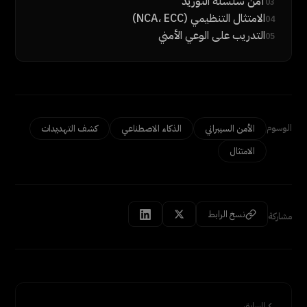
أمن سلسلة التوريد
03
الامتثال التنظيمي (NCA، ECC)
04
التدريب على الوعي الأمني
05
الوسوم
الأمن السيبراني
الذكاء الاصطناعي
كشف التهديدات
الامتثال
نسخ الرابط
مشاركة
السابق