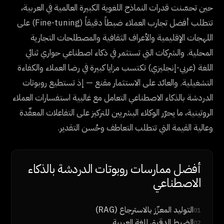
حين تحسّنت قدرات النماذج اللغوية الكبيرة العالمية في العربية،
تتطلب أفضل تجارب العملاء ضبطاً دقيقاً (Fine-tuning) على
اللهجات الإقليمية والأعراف الثقافية والمصطلحات التجارية
المحلية. والشركات التي تستثمر في ذكاء اصطناعي حواري ثنائي
اللغة (عربي-إنجليزي) تكتسب مزايا كبيرة في رضا العملاء والكفاءة
التشغيلية. والعائد على الاستثمار مقنع — إذ تستطيع روبوتات
الدردشة بالذكاء الاصطناعي التعامل مع غالبية استفسارات العملاء
الروتينية، ما يحرّر الوكلاء البشريين للتركيز على التفاعلات المعقّدة
وعالية القيمة التي تتطلب التعاطف وحُسن التقدير.
أفضل ممارسات روبوتات الدردشة بالذكاء
الاصطناعي
التوليد المعزّز بالاسترجاع (RAG)
01
الضبط الدقيق للغة العربية
02