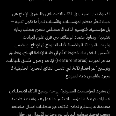
الفجوة بين التجريب في الذكاء الاصطناعي والنشر في الإنتاج هي
حيث تتعثّر معظم المؤسسات. والأسباب نادراً ما تكون تقنية —
بل مؤسسية. فتوسيع الذكاء الاصطناعي بنجاح يتطلب رعاية
تنفيذية، وتعاوناً متعدد الوظائف بين فرق علوم البيانات
والهندسة، وملكية واضحة لأداء النموذج في الإنتاج. ويتضمن
الأساس التقني بناء خطوط تعلّم آلي قابلة لإعادة الإنتاج، وتطبيق
متاجر الميزات (Feature Stores) لإتاحة وصول متّسق للبيانات،
وترسيخ أطر اختبار A/B التي تقيس النتائج التجارية الحقيقية لا
مجرد مقاييس دقة النموذج.
في مشهد المؤسسات السعودية، يواجه توسيع الذكاء الاصطناعي
اعتبارات فريدة. فالمؤسسات كثيراً ما تعمل عبر ولايات تنظيمية
متعددة، ما يستلزم نماذج تتكيّف مع متطلبات امتثال مختلفة.
ويجب توحيد صوامع البيانات عبر وحدات الأعمال من خلال