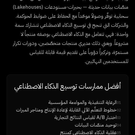
منصّات بيانات حديثة — بحيرات-مستودعات (Lakehouses)
سحابية توفّر وصولاً موحّداً مع الحفاظ على ضوابط الحوكمة.
والشركات التي تنجح في توسيع الذكاء الاصطناعي تتشارك سمة
واحدة: فهي تتعامل مع الذكاء الاصطناعي بوصفه منتجاً لا
مشروعاً. ويعني ذلك مديري منتجات متخصّصين، ودورات تكرار
مستمرّة، وتركيزاً دؤوباً على تقديم قيمة قابلة للقياس
للمستخدمين النهائيين.
أفضل ممارسات توسيع الذكاء الاصطناعي
الرعاية التنفيذية والمواءمة المؤسسية
01
خطوط التعلّم الآلي القابلة لإعادة الإنتاج ومتاجر الميزات
02
اختبار A/B لقياس النتائج التجارية
03
توحيد منصّات البيانات
04
عقلية الذكاء الاصطناعي كمنتج
05