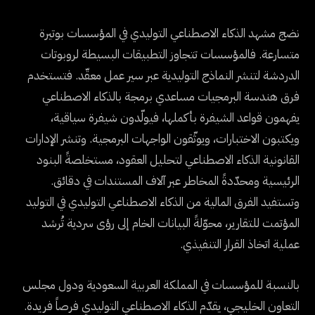
نضج مشهد الذكاء الاصطناعي التوليدي في المؤسسات بوتيرة
متسارعة. فالمؤسسات تتجاوز التطبيقات البسيطة لروبوتات
الدردشة لتنشر النماذج التوليدية عبر سير عمل معقّد. فتستخدم
فرق هندسة البرمجيات مساعدي برمجة بالذكاء الاصطناعي
يفهمون قواعد الشيفرة بأكملها، فيولّدون شيفرة سياقية،
ويكتبون الاختبارات، ويوثّقون الواجهات البرمجية. وتنشر الإدارات
القانونية الذكاء الاصطناعي لتحليل العقود، مستخلصةً البنود
الرئيسية ومحدّدةً المخاطر عبر آلاف المستندات في دقائق.
وتستفيد الفرق المالية من الذكاء الاصطناعي التوليدي في التوليد
المؤتمت للتقارير، محوّلةً البيانات الخام إلى رؤى سردية تُرشد
عملية اتخاذ القرار التنفيذي.
بالنسبة للمؤسسات في المملكة العربية السعودية ودول مجلس
التعاون الخليجي، يقدّم الذكاء الاصطناعي التوليدي فرصاً فريدة.