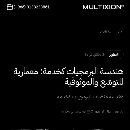
(+966) 0138233861
كل المقالات
3 دقائق قراءة
التطوير
هندسة البرمجيات كخدمة: معمارية
للتوسّع والموثوقية
هندسة منصّات البرمجيات كخدمة
Omar Al Rashid
16 نوفمبر 2025