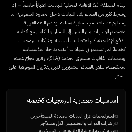
لهذه المنطقة، تُعدّ الإقامة المحلية للبيانات اعتباراً حاسماً — إذ
يشترط كثير من العملاء بقاء البيانات داخل الحدود السعودية، ما
يستلزم عمليات نشر سحابية محلية. ودعم اللغة العربية،
وتصميم الواجهات من اليمين إلى اليسار، والتكامل مع أنظمة
الدفع الإقليمية، كلها متطلبات أساسية. وشركات البرمجيات
كخدمة التي تستثمر في شهادات أمنية بدرجة المؤسسات،
وضمانات اتفاقيات مستوى الخدمة (SLA)، وفرق نجاح عملاء
متخصّصة، تظفر بالعملاء المتميّزين الذين يقدّرون الموثوقية على
السعر.
أساسيات معمارية البرمجيات كخدمة
استراتيجيات عزل البيانات متعددة المستأجرين
01
إشارات الميزات والتخصيص لكل مستأجر
02
بنية تحتية للفوترة القائمة على الاستخدام
03