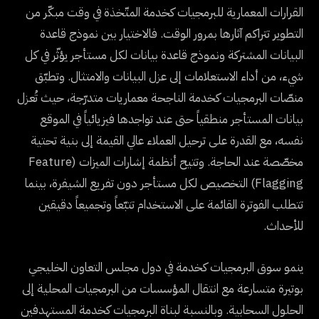
القرارات المعمارية للبرمجيات كخدمة المتّخذة في وقت مبكّر من
التطوير تتراكم آثارها بمرور الوقت. فالاختيار بين نموذج قاعدة
البيانات المشتركة ونموذج قاعدة بيانات لكل مستأجر يؤثّر في كل
شيء، من أداء الاستعلامات إلى عزل البيانات والامتثال. وتطبّق
منصّات البرمجيات كخدمة الناجحة معماريات متدرّجة، حيث تُعزل
بيانات المستأجر منطقياً حتى عند تواجدها فيزيائياً في الموقع
نفسه، مع القدرة على ترحيل العملاء عالي القيمة إلى بنية تحتية
مخصّصة عند الحاجة. وتتيح أنظمة إشارات الميزات (Feature
Flagging) التخصيص لكل مستأجر دون تفريع الشيفرة، بينما
تتطلب الفوترة القائمة على الاستخدام تتبّعاً وتجميعاً دقيقين
للأحداث.
ينمو سوق البرمجيات كخدمة في دول مجلس التعاون الخليجي
بوتيرة متسارعة مع انتقال المؤسسات من البرمجيات المحلية إلى
الحلول السحابية. وبالنسبة لبناة البرمجيات كخدمة المستهدفين