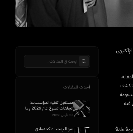
 الإلكتروني
اً. في هذه المقالة،
نستكشف
أحدث المقالات
مدعومة
مستقبل تقنية المؤسسات:
 فيه
اتجاهات تصوغ عام 2026 وما
بعده
23 مارس 2026
اً عادلاً
نمو البرمجيات كخدمة في