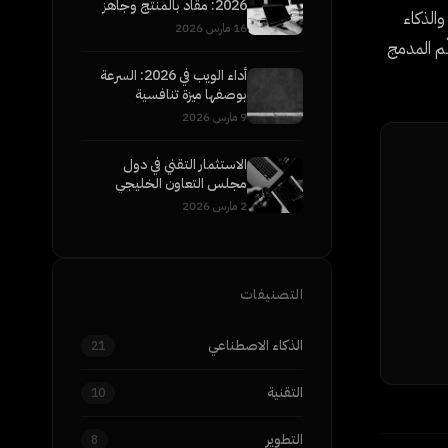
2026: مقاد بالمنتج وجاهز
الذكاء
للمؤسسات
16 مارس 2026
نّت نماذج التعلّم المدمج
أداء الويب في 2026: السرعة
بوصفها ميزة تنافسية
9 مارس 2026
الاستثمار التقني في دول
مجلس التعاون الخليجي
2026: إلى أين تتجه الأموال
2 مارس 2026
الذكية
التصنيفات
الذكاء الاصطناعي
21
التقنية
10
التطوير
8