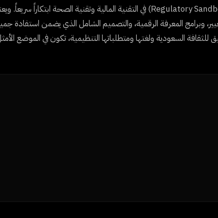
لصالح الحلول الرقمية، وتتيح البيئات التجريبية التنظيمية (Regulatory Sandboxes) في التقنية المالية وتقنية الصحة ابتكارا
غيير، وبرامج المعرفة الرقمية، والتصميم الشامل الذي يضمن استفادة جمي
ميق للثقافة السعودية ولغتها ومتطلباتها التنظيمية، تكون في الموضع الأم