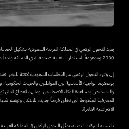
يعيد التحول الرقمي في المملكة العربية السعودية تشكيل الخدمات 
2030 ومدعومةً باستثمارات تقنية ضخمة، تبني المملكة واحداً من أكثر الاقتصادات الرقمية تقدّماً في العالم.
إن وتيرة التحول الرقمي عبر القطاعات السعودية لافتة للنظر. فقد
بوصفهما الواجهة الأساسية بين المواطنين والجهات الحكومية. وتت
والتشخيص بمساعدة الذكاء الاصطناعي. ويشهد القطاع المالي ثورة في
المصرفية المفتوحة التي تخلق فرصاً جديدة للابتكار. وتوسّع تقني
الافتراضية الغامرة.
بالنسبة لشركات التقنية، يمثّل التحول الرقمي في المملكة العرب