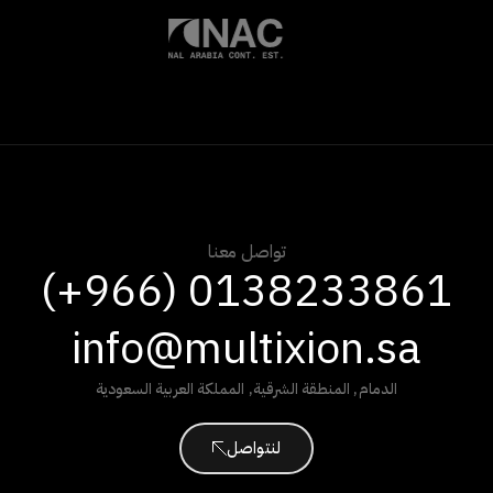
تواصل معنا
(+966) 0138233861
info@multixion.sa
الدمام
,
المنطقة الشرقية
,
المملكة العربية السعودية
لنتواصل