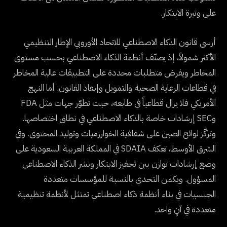
على وتيرة الابتكار.
أرسى قانون الذكاء الاصطناعي للاتحاد الأوروبي الإطار التنظيمي
الأكثر شمولاً، إذ يصنّف أنظمة الذكاء الاصطناعي بحسب مستوى
المخاطر ويفرض متطلبات محددة على التطبيقات عالية المخاطر
في قطاعات الرعاية الصحية والتمويل وإنفاذ القانون. أما النهج
الأمريكي فلا يزال قطاعياً في طابعه، حيث تطوّر جهات مثل FDA
وSEC إرشادات خاصة بالذكاء الاصطناعي في نطاق اختصاصها.
وتركّز لوائح الصين على شفافية الخوارزميات وتوليد المحتوى. وفي
الشرق الأوسط، تعكف SDAIA في المملكة العربية السعودية على
وضع إرشادات توازن بين تحفيز الابتكار ونشر الذكاء الاصطناعي
المسؤول. ويكمن التحدي بالنسبة للمؤسسات متعددة
الجنسيات في بناء أنظمة ذكاء اصطناعي تمتثل لأنظمة تنظيمية
متعددة في آنٍ واحد.