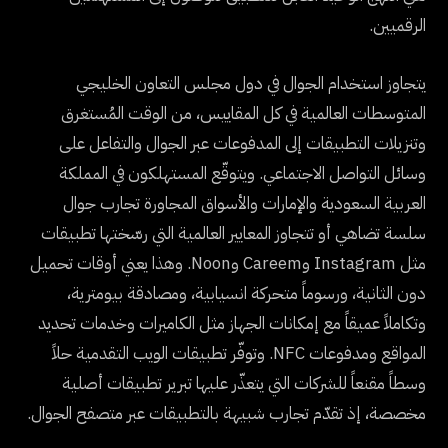
الرقميين.
يتجاوز استخدام الجوال في دول مجلس التعاون الخليجي
المتوسطات العالمية في كل المقاييس، من الوقت المُستغرق
وتنزيلات التطبيقات إلى المدفوعات عبر الجوال والتفاعل على
وسائل التواصل الاجتماعي. ويتوقّع المستهلكون في المملكة
العربية السعودية والإمارات والأسواق المجاورة تجارب جوال
سلسة تضاهي أو تتجاوز المعايير العالمية التي رسّختها تطبيقات
مثل Instagram وCareem وNoon. وهذا يعني أوقات تحميل
دون الثانية، ورسوماً متحركة انسيابية، ومصادقة بيومترية،
وتكاملاً عميقاً مع إمكانات الجهاز مثل الكاميرات وخدمات تحديد
المواقع ومدفوعات NFC. وتوفّر تطبيقات الويب التقدمية حلاً
وسطاً مقنعاً للشركات التي يتعذّر عليها تبرير تطبيقات أصلية
مخصصة، إذ تقدّم تجارب شبيهة بالتطبيقات عبر متصفح الجوال.