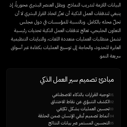
البيانات اللازمة لتدريب النماذج. ويظل العنصر البشري محورياً، إذ
ينبغي لتدفقات العمل الذكية أن تعزّز اتخاذ القرار البشري لا أن
تحلّ محله بالكامل. وبالنسبة للمؤسسات في دول مجلس
التعاون الخليجي، تعالج تدفقات العمل الذكية تحديات رئيسية
تشمل متطلبات العمليات متعددة اللغات، والتباينات التنظيمية
العابرة للحدود، والحاجة إلى توسيع العمليات بكفاءة عبر أسواق
سريعة النمو.
مبادئ تصميم سير العمل الذكي
توجيه القرارات بالذكاء الاصطناعي
01
الكشف التنبؤي عن نقاط الاختناق
02
تحسين العمليات بشكل تكيّفي
03
أنماط تصميم تُبقي الإنسان ضمن الحلقة
04
التحسين المستمر عبر بيانات النتائج
05