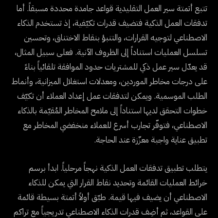
تتبع أتمتة سير العمل التقليدية قواعد جامدة محددة مسبقاً. أما
تدفقات العمل الذكية فتضيف قدرات تكيّفية، إذ تستخدم الذكاء
الاصطناعي لتوجيه القرارات، والتنبؤ بنقاط الاختناق، وتحسين
تسلسل العمليات استناداً إلى الظروف الآنية. فعلى سبيل المثال،
قد يعدّل سير عمل ذكي للمشتريات حدود الموافقة تلقائياً بناءً
على درجات مخاطر الموردين، ومعدلات استغلال الميزانية، وأنماط
الطلب الموسمية. ويمكن لتدفقات عمل إعداد العملاء أن تكيّف
خطوات التحقق لديها استناداً إلى ملامح المخاطر المُقيّمة بالذكاء
الاصطناعي، فتوفّر تجارب أسرع للعملاء منخفضي المخاطر مع
تطبيق عناية واجبة معزّزة عند الحاجة.
يتطلب تطبيق تدفقات العمل الذكية نهجاً مرحلياً. ابدأ برسم
خرائط العمليات القائمة وتحديد نقاط القرار التي يمكن للذكاء
الاصطناعي أن يضيف فيها قيمة. طبّق أولاً أتمتة بسيطة قائمة
على القواعد، ثم أضِف قدرات الذكاء الاصطناعي تدريجياً مع تراكم