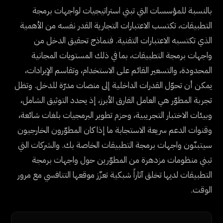
بالنسبة للمؤسسات التي تبني استراتيجيات لواجهات برمجة
التطبيقات، تكتسب الاعتبارات التجارية القدر نفسه من الأهمية
الذي تكتسبه الاعتبارات التقنية. فنماذج تحقيق الدخل من
واجهات برمجة التطبيقات، بما في ذلك المستويات المجانية
المحدودة، والتسعير القائم على الاستخدام، وتقاسم الإيرادات،
يمكن أن تحوّل القدرات الداخلية إلى منصات مدرّة للدخل. وتظل
تجربة المطوّر هي العامل الفارق الأبرز، إذ يحدد التوثيق الشامل،
وبيئات الاختبار التجريبية، وحزم تطوير البرمجيات بلغات شائعة،
وقنوات الدعم سريعة الاستجابة ما إذا كان المطوّرون الخارجيون
سيتبنّون واجهات برمجة التطبيقات الخاصة بك. والشركات التي
تبني منظومات مزدهرة من المطوّرين حول واجهات برمجة
التطبيقات لديها تخلق آثاراً شبكية تعزّز موقعها التنافسي مع مرور
الوقت.