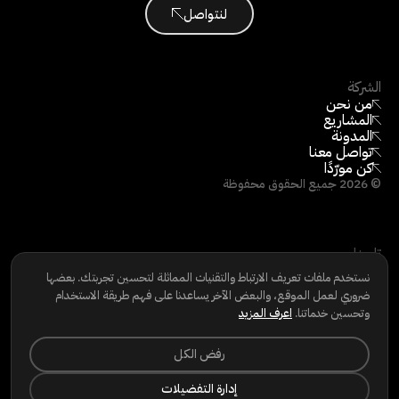
لنتواصل
الشركة
من نحن
المشاريع
المدونة
تواصل معنا
كن مورّدًا
©
2026
جميع الحقوق محفوظة
تابعنا
LINKEDIN
نستخدم ملفات تعريف الارتباط والتقنيات المماثلة لتحسين تجربتك. بعضها
INSTAGRAM
ضروري لعمل الموقع، والبعض الآخر يساعدنا على فهم طريقة الاستخدام
FACEBOOK
وتحسين خدماتنا.
اعرف المزيد
سياسة الخصوصية
|
سياسة ملفات تعريف الارتباط
|
شروط الاستخدام
|
حقوق الخصوصية
رفض الكل
إدارة التفضيلات