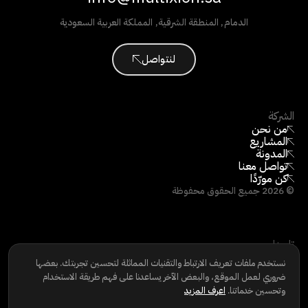
الدمام
,
المنطقة الشرقية
,
المملكة العربية السعودية
لنتواصل
الشركة
من نحن
المشاريع
المدونة
تواصل معنا
كن مورّدًا
©
2026
جميع الحقوق محفوظة
تابعنا
LINKEDIN
نستخدم ملفات تعريف الارتباط والتقنيات المماثلة لتحسين تجربتك. بعضها
INSTAGRAM
ضروري لعمل الموقع، والبعض الآخر يساعدنا على فهم طريقة الاستخدام
FACEBOOK
وتحسين خدماتنا.
اعرف المزيد
سياسة الخصوصية
|
سياسة ملفات تعريف الارتباط
|
شروط الاستخدام
|
حقوق الخصوصية