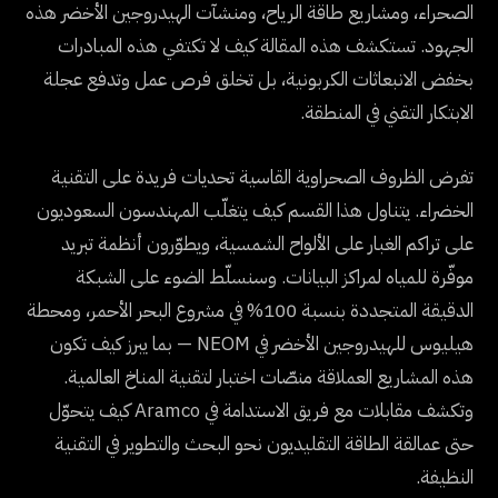
الصحراء، ومشاريع طاقة الرياح، ومنشآت الهيدروجين الأخضر هذه
الجهود. تستكشف هذه المقالة كيف لا تكتفي هذه المبادرات
بخفض الانبعاثات الكربونية، بل تخلق فرص عمل وتدفع عجلة
الابتكار التقني في المنطقة.
تفرض الظروف الصحراوية القاسية تحديات فريدة على التقنية
الخضراء. يتناول هذا القسم كيف يتغلّب المهندسون السعوديون
على تراكم الغبار على الألواح الشمسية، ويطوّرون أنظمة تبريد
موفّرة للمياه لمراكز البيانات. وسنسلّط الضوء على الشبكة
الدقيقة المتجددة بنسبة 100% في مشروع البحر الأحمر، ومحطة
هيليوس للهيدروجين الأخضر في NEOM — بما يبرز كيف تكون
هذه المشاريع العملاقة منصّات اختبار لتقنية المناخ العالمية.
وتكشف مقابلات مع فريق الاستدامة في Aramco كيف يتحوّل
حتى عمالقة الطاقة التقليديون نحو البحث والتطوير في التقنية
النظيفة.