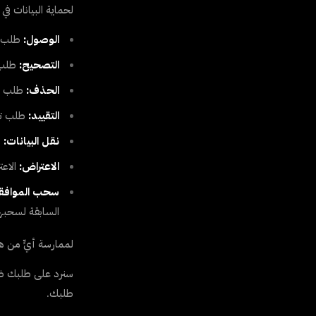
لحماية البيانات في الاتحاد الأو
الوصول:
طلب ن
التصحيح:
طلب ت
الحذف:
طلب حذ
التقييد:
طلب تقي
نقل البيانات:
ط
الاعتراض:
الاعت
سحب الموافقة
السابقة لسحبها
لممارسة أيٍّ من ه
طلبك.