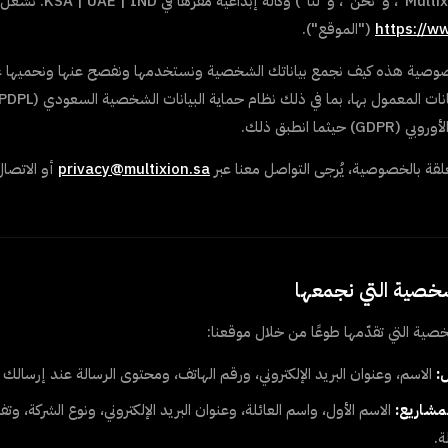
Multi
"، و"نحن"، و"لنا") وكالة إبداعية مقرّها في
KSA | UAE | IND
. نُشغّل
https://w
("الموقع").
وصية هذه كيف نجمع بياناتك الشخصية ونستخدمها ونفصح عنها ونحميها عند
) حيثما انطبق ذلك
.
لقة بالخصوصية، يُرجى التواصل معنا عبر
privacy@multixion.sa
أو الاتصا
خصية التي تقدّمها طوعًا من خلال موقعنا:
:
الاسم، وعنوان البريد الإلكتروني، ورقم الهاتف، ومحتوى الرسالة عند إرسالك
مشاريع:
الاسم الأول، واسم العائلة، وعنوان البريد الإلكتروني، ونوع الشركة، وت
ة.