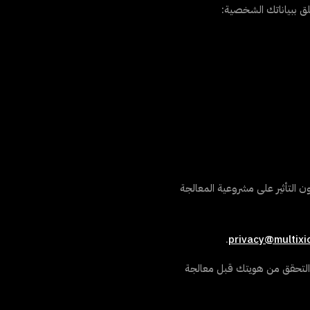
علق ببياناتك الشخصية:
التأثير على مشروعية المعالجة
.
privacy@multixi
معمول بها (عادةً 30 يومًا). وقد نحتاج إلى التحقق من هويتك قبل معالجة