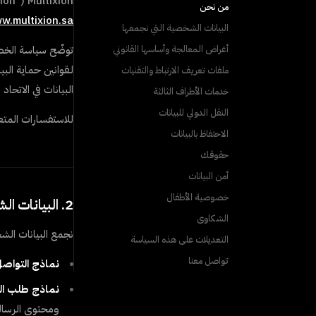
xion
("
Multixion
من نحن
ww.multixion.sa
البيانات الشخصية التي نجمعها
أغراض المعالجة وأساسها القانوني
توضّح سياسة الخص
لـ
ملفات تعريف الارتباط والتقنيات
البيانات في الاتحاد الأوروبي (GDPR
خدمات الأطراف الثالثة
النقل الدولي للبيانات
للاستفسارات المتع
الاحتفاظ بالبيانات
حقوقك
أمن البيانات
خصوصية الأطفال
2. البيانات الشخصية التي نجمعها
الشكاوى
نجمع البيانات الش
التعديلات على هذه السياسة
تواصل معنا
نماذج التواصل
نماذج طلب ال
ومحتوى الرسال