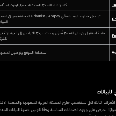
Ta
أداة لإنشاء النماذج المضمّنة لجمع الردود المنظّم
توصيل خطوط الويب لخطَّي Arapey وUrbanist المستخدمين في 
Go
الموق
نقطة استقبال لإرسال النماذج تُحوّل بيانات نموذج التواصل إلى البريد الإلكترو
F
للشرك
Ve
استضافة الموقع وتوصيل المحتوى
طراف الثالثة التي نستخدمها خارج المملكة العربية السعودية والمنطقة الاقتصا
ليًا، نحرص على وجود الضمانات المناسبة وفقًا لقوانين حماية البيانات المعمول