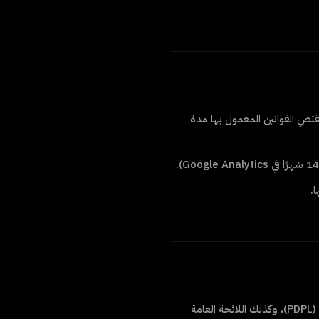
 ومتابعته، ما لم تقتضِ القوانين المعمول بها مدة
.
قوانين حماية البيانات المعمول بها، بما في ذلك نظام حماية البيانات الشخصية السعودي (PDPL)، وكذلك اللائحة العامة