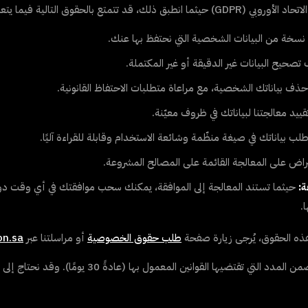
روبي (GDPR) حيثما انطبق ذلك
، قد تتمتع بالحقوق التالية فيما يت
سخة من البيانات الشخصية التي نحتفظ بها عنك.
صحيح البيانات غير الدقيقة أو غير المكتملة.
ف بياناتك الشخصية، مع مراعاة متطلبات الاحتفاظ القانونية.
يد معالجتنا لبياناتك في ظروف معيّنة.
لب بياناتك في صيغة منظّمة وشائعة الاستخدام وقابلة للقراءة آليًا.
راض على المعالجة القائمة على المصالح المشروعة.
:
حيثما تستند المعالجة إلى الموافقة، يمكنك سحب موافقتك في أي وقت دون 
.
ذه الحقوق، يُرجى زيارة صفحة
طلب حقوق الخصوصية
أو مراسلتنا عبر
on.sa
سنرد على طلبك ضمن المدد التي تقتضيها القوانين ال