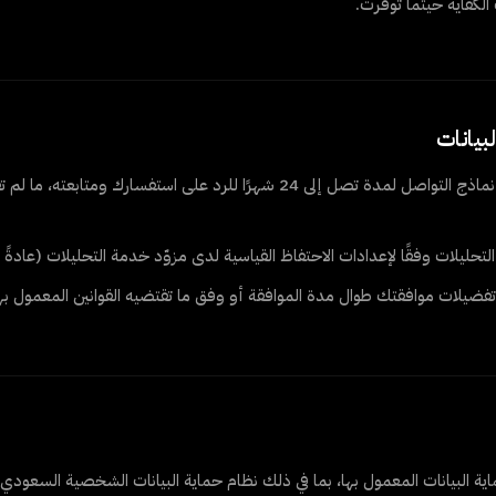
الكفاية حيثما توفّرت.
نحتفظ ببيانات نماذج التواصل لمدة تصل إلى 24 شهرًا للرد على استفسارك
ليلات وفقًا لإعدادات الاحتفاظ القياسية لدى مزوّد خدمة التحليلات (عادةً 14 شهرًا في Google Analytics).
فضيلات موافقتك طوال مدة الموافقة أو وفق ما تقتضيه القوانين المعمول بها