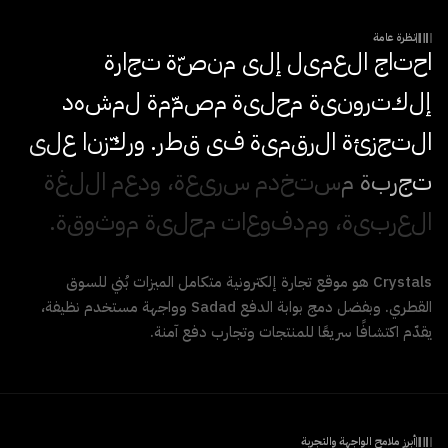
نظرة عامة
ا
ح
ت
ا
ج
ا
ل
ع
م
ي
ل
إ
ل
ى
م
ن
ص
ة
ت
ج
ا
ر
ة
إ
ل
ك
ت
ر
و
ن
ي
ة
م
ح
ل
ي
ة
م
ص
م
م
ة
ل
م
ش
ه
د
ا
ل
ت
ج
ز
ئ
ة
ا
ل
ر
ق
م
ي
ة
ف
ي
ق
ط
ر
.
و
ر
ك
ز
ن
ا
ع
ل
ى
ت
ج
ر
ب
ة
م
س
ت
خ
د
م
س
ر
ي
ع
ة
،
و
د
ع
م
ا
ل
ل
غ
ة
ا
ل
ع
ر
ب
ي
ة
،
و
م
د
ف
و
ع
ا
ت
م
ح
ل
ي
ة
م
و
ث
و
ق
ة
.
Crystals هو موقع تجارة إلكترونية متكامل الميزات بُني للسوق
القطري. وبفضل دمج بوابة الدفع Sadad وواجهة مستخدم نظيفة،
يقدّم اكتشافًا سريعًا للمنتجات وتجارب دفع آمنة.
أبرز ملامح الواجهة والتجربة