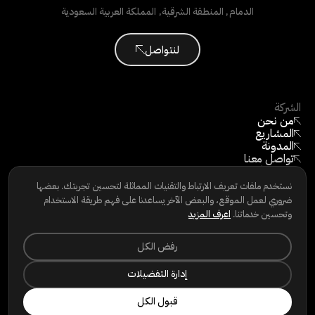
الدمام
,
المنطقة الشرقية
,
المملكة العربية السعودية
لنتواصل
الشركة
من نحن
المشاريع
المدونة
تواصل معنا
كن مورّدًا
©
2026
جميع الحقوق محفوظة
نستخدم ملفات تعريف الارتباط والتقنيات المماثلة لتحسين تجربتك. بعضها
ضروري لعمل الموقع، والبعض الآخر يساعدنا على فهم طريقة الاستخدام
وتحسين خدماتنا.
اعرف المزيد
تابعنا
رفض الكل
LINKEDIN
INSTAGRAM
إدارة التفضيلات
FACEBOOK
سياسة الخصوصية
|
سياسة ملفات تعريف الارتباط
|
شروط الاستخدام
|
قبول الكل
حقوق الخصوصية