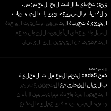
ي
ع
ز
ز
ت
خ
ط
ي
ط
ا
ل
ك
ت
ا
ل
و
ج
ا
ل
م
خ
ص
ص
،
و
ا
ل
ف
ل
ا
ت
ر
ا
ل
س
ر
ي
ع
ة
،
و
خ
ي
ا
ر
ا
ت
ا
ل
م
ن
ت
ج
ا
ت
ا
ل
م
ر
ئ
ي
ة
ت
ج
ر
ب
ة
ا
ل
ت
س
و
ق
.
و
ب
ن
ي
ت
ا
ل
و
ا
ج
ه
ة
ل
س
ل
و
ك
ي
ع
ط
ي
ا
ل
أ
و
ل
و
ي
ة
ل
ل
ج
و
ا
ل
و
د
ع
م
ا
ل
ت
خ
ط
ي
ط
م
ن
ا
ل
ي
م
ي
ن
إ
ل
ى
ا
ل
ي
س
ا
ر
.
دمج SADAD
د
م
ج
S
a
d
a
d
ل
د
ع
م
ا
ل
م
ع
ا
م
ل
ا
ت
ا
ل
م
ح
ل
ي
ة
ب
ا
ل
ر
ي
ا
ل
ا
ل
ق
ط
ر
ي
م
ع
ا
ل
ت
ح
ق
ق
ع
ب
ر
ر
م
ز
ا
ل
ت
ح
ق
ق
ل
م
ر
ة
و
ا
ح
د
ة
،
م
م
ا
ي
ض
م
ن
ا
ل
أ
م
ا
ن
و
ث
ق
ة
ا
ل
م
س
ت
خ
د
م
ف
ي
ع
م
ل
ي
ة
ا
ل
د
ف
ع
.