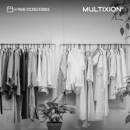
(+966) 0138233861