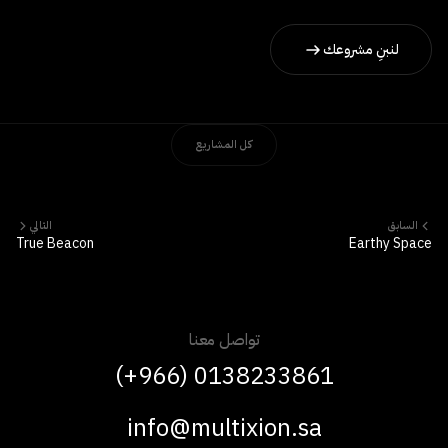
لنبنِ مشروعك
كل المشاريع
السابق
التالي
True Beacon
Earthy Space
تواصل معنا
(+966) 0138233861
info@multixion.sa