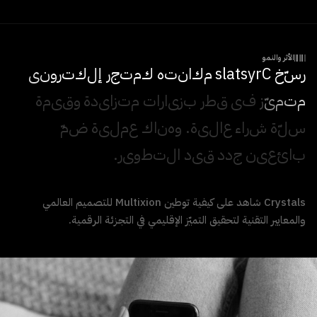
الأثر والنمو
ر
س
خ
C
r
y
s
t
a
l
s
م
ك
ا
ن
ت
ه
ك
م
ت
ج
ر
إ
ل
ك
ت
ر
و
ن
ي
م
ت
م
ي
ز
ف
ي
ق
ط
ر
ب
ز
ي
ا
ر
ا
ت
م
ت
ز
ا
ي
د
ة
و
ق
ي
م
ة
س
ل
ة
ش
ر
ا
ء
ع
ا
ل
ي
ة
.
و
ه
ن
ا
ك
ع
م
ل
ي
ة
ض
م
ب
ا
ئ
ع
ي
ن
ج
د
د
ق
ي
د
ا
ل
ت
ط
و
ي
ر
.
Crystals شاهد على كيفية توطين Multixion للتصميم العالمي
والمعايير التقنية لتحقيق التميّز الإقليمي في التجزئة الرقمية.