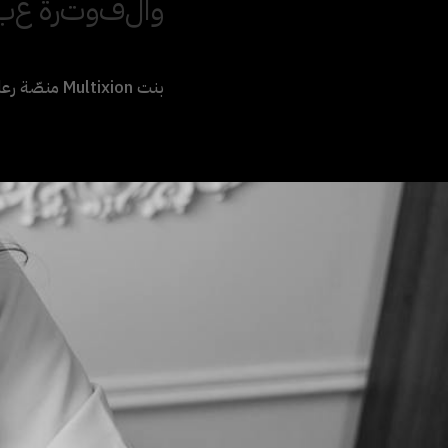
و
ا
ل
ف
و
ت
ر
ة
ع
ب
بنت Multixion منصّة رعاية صحية تقرّب الرعاية بأمان وموثوقية وسهولة تامة للمستخدم.