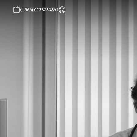
(+966) 0138233861