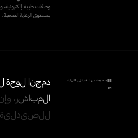
وصفات طبية إلكترونية، و
بمستوى الرعاية الصحية.
د
م
ج
ن
ا
ل
و
ح
ة
ل
منظومة من البداية إلى النهاية
01
ا
ل
م
ب
ا
ش
ر
،
و
إ
ن
ل
ل
ص
ي
د
ل
ي
ة