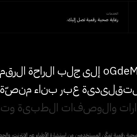
الخدمات
رعاية صحية رقمية تصل إليك.
e
d
G
o
إ
ل
ى
ج
ل
ب
ا
ل
ر
ا
ح
ة
ا
ل
ر
ق
م
ت
ق
ل
ي
د
ي
ة
ع
ب
ر
ب
ن
ا
ء
م
ن
ص
ة
ا
ر
ا
ت
و
ا
ل
و
ص
ف
ا
ت
ا
ل
ط
ب
ي
ة
و
ت
و
نصّة صحية رقمية تمكّن المستخدمين من استشارة الأطباء عبر الإنترنت، وال