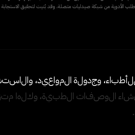
طلب الأدوية من شبكة صيدليات متصلة. وقد بُنيت لتحقيق الاستجابة و
ل
أ
ط
ب
ا
ء
،
و
ج
د
و
ل
ة
ا
ل
م
و
ا
ع
ي
د
،
و
ا
ل
ا
س
ت
ش
ش
ا
ء
ا
ل
و
ص
ف
ا
ت
ا
ل
ط
ب
ي
ة
،
و
ك
ل
ه
ا
م
ت
ز
.