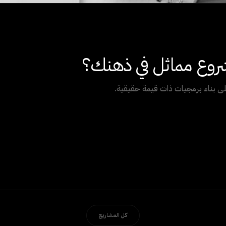
وع مماثل في ذهنك؟
ى بناء برمجيات ذات قيمة حقيقية.
كل المشاريع