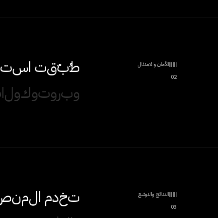
ط
ب
ق
ت
ا
س
ت
ض
الأمان والامتثال
02
و
ب
ر
و
ت
و
ك
و
ل
ا
ت
ت
خ
د
م
ا
ل
م
ن
ص
النتائج والتوسّع
03