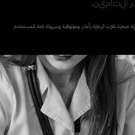
ر
ا
ل
ت
أ
م
ي
ن
.