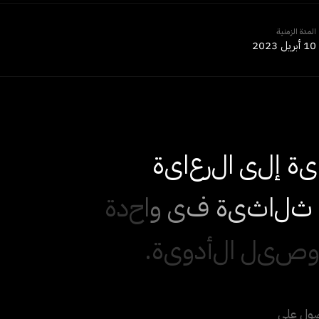
المدة الزمنية
10 أبريل 2023
ي
ة
إ
ل
ى
ا
ل
ر
ع
ا
ي
ة
ث
ل
ا
ث
ي
ة
ف
ي
و
ا
ح
د
ة
ص
ي
ل
ا
ل
أ
د
و
ي
ة
.
حصول على