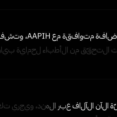
ا
ف
ة
م
ت
و
ا
ف
ق
ة
م
ع
H
I
P
A
A
،
و
ت
ش
ف
ا
ل
ت
ح
ق
ق
م
ن
ا
ل
أ
ط
ب
ا
ء
ل
ح
م
ا
ي
ة
ب
ي
ا
ن
ة
ا
ل
آ
ن
ا
ل
آ
ل
ا
ف
ع
ب
ر
ا
ل
ه
ن
د
،
و
ي
ج
ر
ي
ت
ك