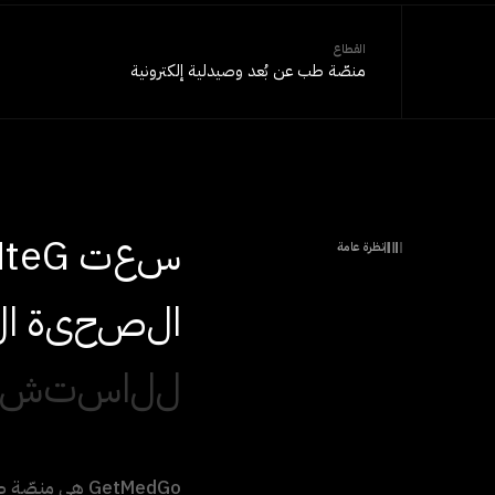
القطاع
منصّة طب عن بُعد وصيدلية إلكترونية
س
ع
ت
G
e
t
M
نظرة عامة
ا
ل
ص
ح
ي
ة
ا
ل
ل
ل
ا
س
ت
ش
GetMedGo هي م