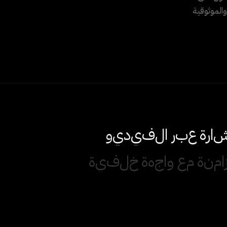
الموثوقية
ا
ر
ة
ع
ب
ر
ا
ل
ف
ي
د
ي
و
ا
م
ن
ة
م
ع
و
ا
ج
ه
ة
خ
ل
ف
ي
ة