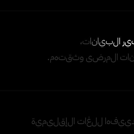
ي
ر
ا
ل
ب
ي
ا
ن
ا
ت
،
ا
ت
ا
ل
م
ر
ض
ى
و
ث
ق
ت
ه
م
.
ي
ي
ف
ه
ا
ل
ل
غ
ا
ت
ا
ل
إ
ق
ل
ي
م
ي
ة