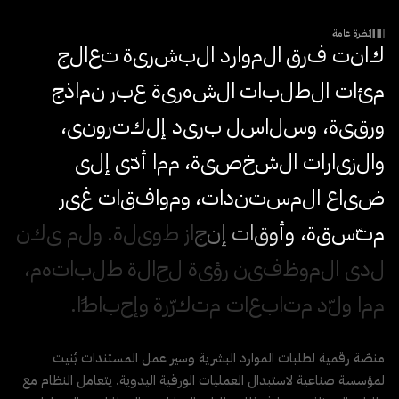
نظرة عامة
ك
ا
ن
ت
ف
ر
ق
ا
ل
م
و
ا
ر
د
ا
ل
ب
ش
ر
ي
ة
ت
ع
ا
ل
ج
م
ئ
ا
ت
ا
ل
ط
ل
ب
ا
ت
ا
ل
ش
ه
ر
ي
ة
ع
ب
ر
ن
م
ا
ذ
ج
و
ر
ق
ي
ة
،
و
س
ل
ا
س
ل
ب
ر
ي
د
إ
ل
ك
ت
ر
و
ن
ي
،
و
ا
ل
ز
ي
ا
ر
ا
ت
ا
ل
ش
خ
ص
ي
ة
،
م
م
ا
أ
د
ى
إ
ل
ى
ض
ي
ا
ع
ا
ل
م
س
ت
ن
د
ا
ت
،
و
م
و
ا
ف
ق
ا
ت
غ
ي
ر
م
ت
س
ق
ة
،
و
أ
و
ق
ا
ت
إ
ن
ج
ا
ز
ط
و
ي
ل
ة
.
و
ل
م
ي
ك
ن
ل
د
ى
ا
ل
م
و
ظ
ف
ي
ن
ر
ؤ
ي
ة
ل
ح
ا
ل
ة
ط
ل
ب
ا
ت
ه
م
،
م
م
ا
و
ل
د
م
ت
ا
ب
ع
ا
ت
م
ت
ك
ر
ر
ة
و
إ
ح
ب
ا
ط
ا
.
منصّة رقمية لطلبات الموارد البشرية وسير عمل المستندات بُنيت
لمؤسسة صناعية لاستبدال العمليات الورقية اليدوية. يتعامل النظام مع