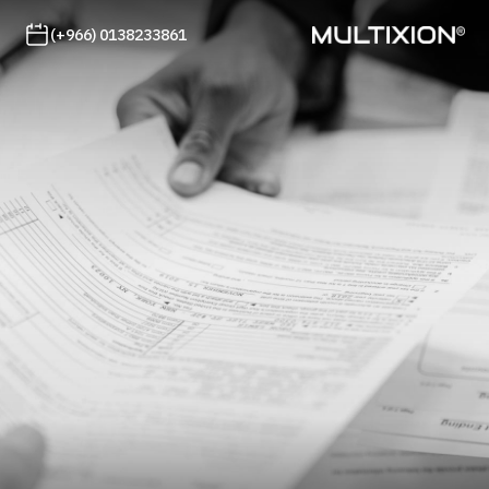
(+966) 0138233861