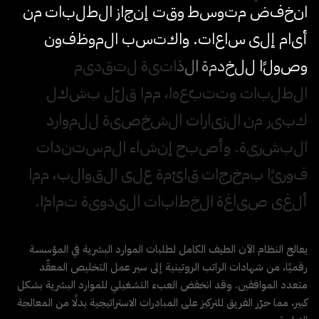
ا
ن
خ
ف
ض
م
ت
و
س
ط
و
ق
ت
إ
ن
ج
ا
ز
ا
ل
ط
ل
ب
ا
ت
م
ن
أ
ي
ا
م
إ
ل
ى
س
ا
ع
ا
ت
.
و
ا
ك
ت
س
ب
ا
ل
م
و
ظ
ف
و
ن
و
ص
و
ل
ا
ل
ل
خ
د
م
ة
ا
ل
ذ
ا
ت
ي
ة
ل
ت
ق
د
ي
م
ا
ل
ط
ل
ب
ا
ت
و
ت
ت
ب
ع
ه
ا
،
م
م
ا
ق
ل
ل
ب
ش
ك
ل
ك
ب
ي
ر
م
ن
ا
ل
ز
ي
ا
ر
ا
ت
ا
ل
ش
خ
ص
ي
ة
ل
ل
م
و
ا
ر
د
ا
ل
ب
ش
ر
ي
ة
.
و
أ
ص
ب
ح
إ
ن
ش
ا
ء
ا
ل
م
س
ت
ن
د
ا
ت
ف
و
ر
ي
ا
ب
م
خ
ر
ج
ا
ت
ق
ا
ئ
م
ة
ع
ل
ى
ا
ل
ق
و
ا
ل
ب
،
م
م
ا
أ
ل
غ
ى
ص
ي
ا
غ
ة
ا
ل
خ
ط
ا
ب
ا
ت
ا
ل
ي
د
و
ي
ة
ت
م
ا
م
ا
.
يعالج النظام الآن الطيف الكامل لطلبات الموارد البشرية في المؤسسة
رقميًا، من شهادات الراتب الروتينية إلى سير عمل التخليص المعقّد
متعدد الموافقين. وقد انخفض العبء التشغيلي للموارد البشرية بشكل
كبير، مما حرّر الفريق للتركيز على المبادرات الاستراتيجية بدلًا من المعالجة