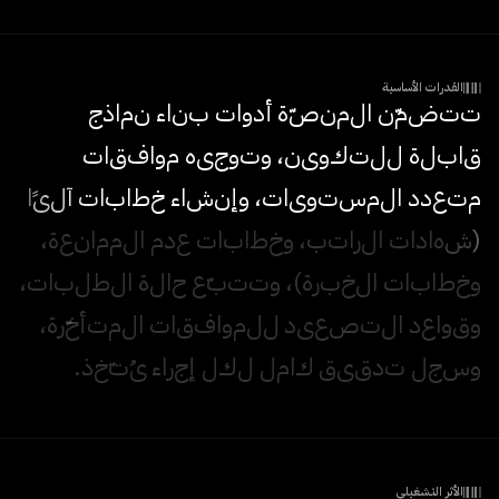
القدرات الأساسية
ت
ت
ض
م
ن
ا
ل
م
ن
ص
ة
أ
د
و
ا
ت
ب
ن
ا
ء
ن
م
ا
ذ
ج
ق
ا
ب
ل
ة
ل
ل
ت
ك
و
ي
ن
،
و
ت
و
ج
ي
ه
م
و
ا
ف
ق
ا
ت
م
ت
ع
د
د
ا
ل
م
س
ت
و
ي
ا
ت
،
و
إ
ن
ش
ا
ء
خ
ط
ا
ب
ا
ت
آ
ل
ي
ا
(
ش
ه
ا
د
ا
ت
ا
ل
ر
ا
ت
ب
،
و
خ
ط
ا
ب
ا
ت
ع
د
م
ا
ل
م
م
ا
ن
ع
ة
،
و
خ
ط
ا
ب
ا
ت
ا
ل
خ
ب
ر
ة
)
،
و
ت
ت
ب
ع
ح
ا
ل
ة
ا
ل
ط
ل
ب
ا
ت
،
و
ق
و
ا
ع
د
ا
ل
ت
ص
ع
ي
د
ل
ل
م
و
ا
ف
ق
ا
ت
ا
ل
م
ت
أ
خ
ر
ة
،
و
س
ج
ل
ت
د
ق
ي
ق
ك
ا
م
ل
ل
ك
ل
إ
ج
ر
ا
ء
ي
ت
خ
ذ
.
الأثر التشغيلي