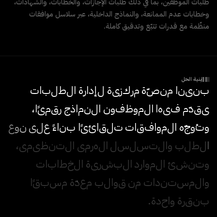
طلبات الموظفين، بما في ذلك طلبات الإجازات، والخطابات، والشهادات،
وخطابات عدم الممانعة، والنماذج الداخلية، عبر سلاسل موافقات
منظّمة مع قدرات تتبّع وتدقيق كاملة.
بنية الحل
ب
ن
ي
ن
ا
م
ن
ص
ة
م
ر
ك
ز
ي
ة
ل
إ
د
ا
ر
ة
ا
ل
ط
ل
ب
ا
ت
ي
ق
د
م
ف
ي
ه
ا
ا
ل
م
و
ظ
ف
و
ن
ا
ل
ن
م
ا
ذ
ج
ر
ق
م
ي
ا
،
و
ت
و
ج
ه
ا
ل
م
و
ا
ف
ق
ا
ت
ت
ل
ق
ا
ئ
ي
ا
ب
ن
ا
ء
ع
ل
ى
ن
و
ع
ا
ل
ط
ل
ب
و
ا
ل
ت
س
ل
س
ل
ا
ل
ه
ر
م
ي
ا
ل
ت
ن
ظ
ي
م
ي
،
و
ت
ن
ش
ئ
ا
ل
م
و
ا
ر
د
ا
ل
ب
ش
ر
ي
ة
ا
ل
خ
ط
ا
ب
ا
ت
و
ا
ل
م
س
ت
ن
د
ا
ت
م
ن
ق
و
ا
ل
ب
م
ع
د
ة
م
س
ب
ق
ا
ب
ن
ق
ر
ة
و
ا
ح
د
ة
.