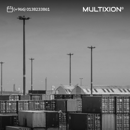
(+966) 0138233861