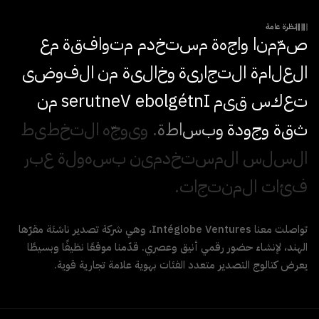
نظرة عامة
ص
م
م
ن
ا
و
ا
ج
ه
ة
م
س
ت
خ
د
م
م
ت
و
ا
ف
ق
ة
م
ع
ا
ل
ع
ل
ا
م
ة
ا
ل
ت
ج
ا
ر
ي
ة
و
خ
ا
ل
ي
ة
م
ن
ا
ل
ف
و
ض
ى
ت
ع
ك
س
ق
ي
م
I
n
t
é
g
l
o
b
e
V
e
n
t
u
r
e
s
م
ن
ث
ق
ة
و
ج
و
د
ة
و
ب
س
ا
ط
ة
.
و
ي
و
ج
ه
ا
ل
ت
خ
ط
ي
ط
ا
ل
س
ل
س
ا
ل
م
س
ت
خ
د
م
ي
ن
ب
س
ه
و
ل
ة
ع
ب
ر
ف
ئ
ا
ت
ا
ل
م
ن
ت
ج
ا
ت
.
تواصلت معنا Intéglobe Ventures، وهي شركة تصدير ناشئة مقرّها
الهند، لإنشاء حضور رقمي أنيق وعصري. قدّمنا موقعًا نظيفًا وبسيطًا
يعرض كتالوج التصدير متعدد الفئات بهوية علامة تجارية قوية.