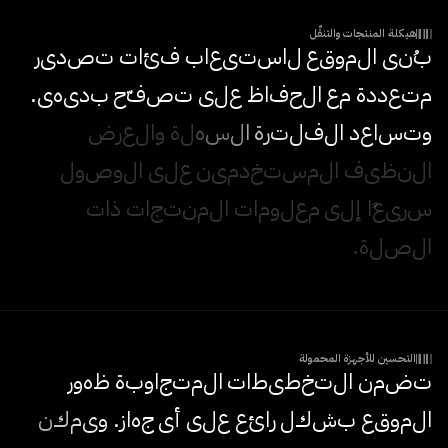
هيكلة المنتجات والتنقّل
ب
ن
ي
ا
ل
م
و
ق
ع
ل
ا
س
ت
ي
ع
ا
ب
ف
ئ
ا
ت
ت
ص
د
ي
ر
م
ت
ع
د
د
ة
م
ع
ا
ل
ح
ف
ا
ظ
ع
ل
ى
ت
ص
ف
ح
ب
د
ي
ه
ي
.
و
ت
س
ا
ع
د
ا
ل
ف
ل
ت
ر
ة
ا
ل
س
ه
ل
ة
و
ا
ل
ع
ر
ض
ا
ل
ن
ظ
ي
ف
ا
ل
م
س
ت
خ
د
م
ي
ن
ع
ل
ى
ا
ل
و
ص
و
ل
س
ر
ي
ع
ا
إ
ل
ى
م
ع
ل
و
م
ا
ت
ا
ل
م
ن
ت
ج
ا
ت
ذ
ا
ت
ا
ل
ص
ل
ة
.
التحسين للأجهزة المحمولة
ت
ض
م
ن
ا
ل
ت
خ
ط
ي
ط
ا
ت
ا
ل
م
ت
ج
ا
و
ب
ة
ظ
ه
و
ر
ا
ل
م
و
ق
ع
ب
ش
ك
ل
ر
ا
ئ
ع
ع
ل
ى
أ
ي
ج
ه
ا
ز
.
و
ي
م
ك
ن