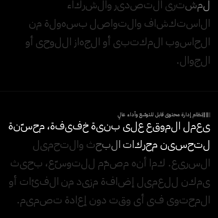
ل
م
ش
ت
ر
ي
ا
ل
ت
ص
د
ي
ر
و
ا
ل
ش
ر
ك
ا
ء
ا
ل
ا
س
ت
ك
ش
ا
ف
و
ا
ل
ت
و
ا
ص
ل
ب
س
ه
و
ل
ة
م
ن
ا
ل
ح
ا
س
و
ب
ا
ل
م
ك
ت
ب
ي
أ
و
ا
ل
ج
ه
ا
ز
ا
ل
ل
و
ح
ي
أ
و
ا
ل
ج
و
ا
ل
.
نظام إدارة محتوى قابل للتوسّع وأداء عالٍ
ي
ع
م
ل
ا
ل
م
و
ق
ع
ع
ل
ى
ب
ن
ي
ة
خ
ف
ي
ف
ة
،
م
ح
س
ن
ة
ل
ت
ح
س
ي
ن
م
ح
ر
ك
ا
ت
ا
ل
ب
ح
ث
و
ا
ل
ت
ح
م
ي
ل
ا
ل
س
ر
ي
ع
.
ك
م
ا
أ
ن
ه
م
ص
م
م
ل
ل
ت
و
س
ع
،
ب
ح
ي
ث
ي
م
ك
ن
ل
ل
ع
م
ي
ل
إ
ض
ا
ف
ة
م
ز
ي
د
م
ن
ا
ل
ف
ئ
ا
ت
أ
و
ا
ل
م
ح
ت
و
ى
ف
ي
أ
ي
و
ق
ت
د
و
ن
إ
ع
ا
د
ة
ت
ص
م
ي
م
.