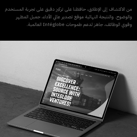
من الاكتشاف إلى الإطلاق، حافظنا على تركيز دقيق على تجربة المستخدم
والوضوح. والنتيجة النهائية موقع تصدير عالي الأداء، جميل المظهر
وقوي الوظائف، جاهز لدعم طموحات Intéglobe العالمية.