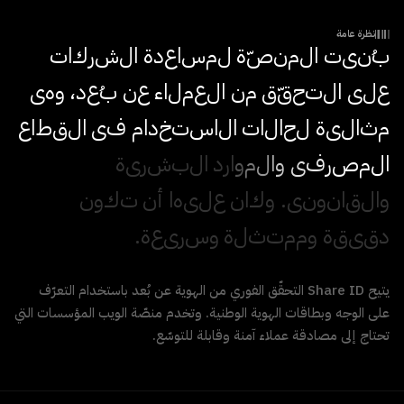
نظرة عامة
ب
ن
ي
ت
ا
ل
م
ن
ص
ة
ل
م
س
ا
ع
د
ة
ا
ل
ش
ر
ك
ا
ت
ع
ل
ى
ا
ل
ت
ح
ق
ق
م
ن
ا
ل
ع
م
ل
ا
ء
ع
ن
ب
ع
د
،
و
ه
ي
م
ث
ا
ل
ي
ة
ل
ح
ا
ل
ا
ت
ا
ل
ا
س
ت
خ
د
ا
م
ف
ي
ا
ل
ق
ط
ا
ع
ا
ل
م
ص
ر
ف
ي
و
ا
ل
م
و
ا
ر
د
ا
ل
ب
ش
ر
ي
ة
و
ا
ل
ق
ا
ن
و
ن
ي
.
و
ك
ا
ن
ع
ل
ي
ه
ا
أ
ن
ت
ك
و
ن
د
ق
ي
ق
ة
و
م
م
ت
ث
ل
ة
و
س
ر
ي
ع
ة
.
يتيح Share ID التحقّق الفوري من الهوية عن بُعد باستخدام التعرّف
على الوجه وبطاقات الهوية الوطنية. وتخدم منصّة الويب المؤسسات التي
تحتاج إلى مصادقة عملاء آمنة وقابلة للتوسّع.