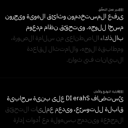
سير عمل التحقّق
ي
ر
ف
ع
ا
ل
م
س
ت
خ
د
م
و
ن
و
ث
ا
ئ
ق
ا
ل
ه
و
ي
ة
و
ي
ج
ر
و
ن
م
س
ح
ا
ل
ل
و
ج
ه
.
و
ي
ت
ح
ق
ق
ن
ظ
ا
م
م
د
ع
و
م
ب
ا
ل
ذ
ك
ا
ء
ا
ل
ا
ص
ط
ن
ا
ع
ي
م
ن
س
ل
ا
م
ة
ا
ل
ص
و
ر
ة
،
و
م
ط
ا
ب
ق
ة
ا
ل
و
ج
ه
،
و
ا
ل
ا
م
ت
ث
ا
ل
ل
ق
ا
ع
د
ة
ا
ل
ب
ي
ا
ن
ا
ت
ف
ي
ث
و
ا
ن
.
قابلية التوسّع والأمان
ي
س
ت
ض
ا
ف
S
h
a
r
e
I
D
ع
ل
ى
ب
ن
ي
ة
س
ح
ا
ب
ي
ة
ق
ا
ب
ل
ة
ل
ل
ت
و
س
ع
،
و
ي
د
ع
م
ع
م
ل
ي
ا
ت
ا
ل
ت
ح
ق
ق
ا
ل
م
ج
م
ع
ة
و
ي
ن
د
م
ج
ب
س
ه
و
ل
ة
م
ع
أ
د
و
ا
ت
إ
د
ا
ر
ة