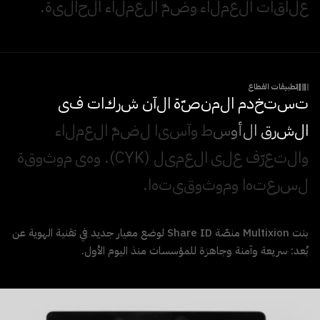
ع
ل
ا
ق
ا
ت
ا
ل
ع
م
ل
ا
ء
و
ض
م
ا
ل
ع
م
ل
ا
ء
ا
ل
ح
ا
ل
ي
ة
.
تطبيقات القطاع
ت
س
ت
خ
د
م
ا
ل
م
ن
ص
ة
ا
ل
آ
ن
ش
ر
ك
ا
ت
ف
ي
ا
ل
ش
ر
ق
ا
ل
أ
و
س
ط
و
آ
س
ي
ا
ل
ض
م
ا
ل
ع
م
ل
ا
ء
و
ا
ل
ت
ع
ر
ف
ع
ل
ى
ا
ل
ع
م
ي
ل
(
K
Y
C
)
.
و
ه
ي
م
و
ث
و
ق
ة
ل
س
ر
ع
ت
ه
ا
و
م
و
ث
و
ق
ي
ت
ه
ا
.
بنت Multixion منصّة Share ID لوضع معيار جديد في تقنية الهوية عن
بُعد: سريعة وآمنة وجاهزة للمؤسسات منذ اليوم الأول.